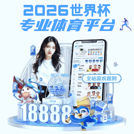
新利体育
大学文化
信农校历
乐鱼在线官网2024－2025学年校历