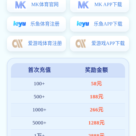
下一篇：
我校举办第六届乡村振兴人才专场招聘会
友情链接
官方微信
官方微博
Copyright ? 乐鱼在线官网
豫ICP备15032373号