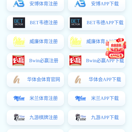
一编制口径、对齐目标任务，构建上下贯通、左右协
同、闭环高效的编制工作体系。要严控编制质量，确
保落地见效。科学设定量化指标，既贴合校情、量力
而行，又对标对表、加压奋进，做到指标可拆解、可
落地、可验收。要全面压实责任，从严督导问效。实
行台账调度、常态督导、质效复盘等机制，定期通报
进度，闭环整改提质。
会议还对新一轮校级重点学科申报遴选工作进行
了安排部署。（撰稿/发展规划处 张兰兰）
编审/彭博 审核/陈丽文 终审/徐大伟
上一篇：
我校在第七届河南省本科高校教师教学创新大赛中荣获佳绩