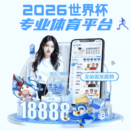
新利体育
宝丽来官网要闻
宝丽来官网要闻
我校顺利举办河南省2025年高素质农民农机手技能提升