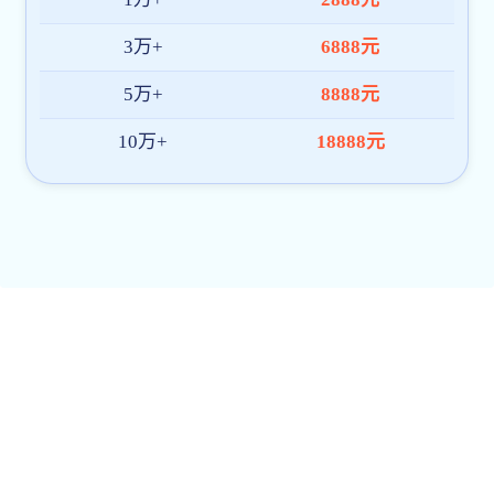
培训班采取“理论+实操”相结合的模式，根据农
机手实际需求，精准设置培训内容。在理论教学环
节。邀请校内、市级专家老师讲授《2025年中央一
号文件解读》和《农业农村政策解读》等政治理论内
容，还邀请省外专家讲授《以“千万工程”为引领，推
进乡村全面振兴的浙江实践》等内容。围绕农业生产
关键环节，开设《农业机械化及其智能化发展现状》
《农机配气机构的维护与性能优化——常见故障诊断
与排除》等专业内容。帮助学员系统更新理论知识，
进一步加强对农业机械化的全面认知，实现综合素质
与专业技能双提升。