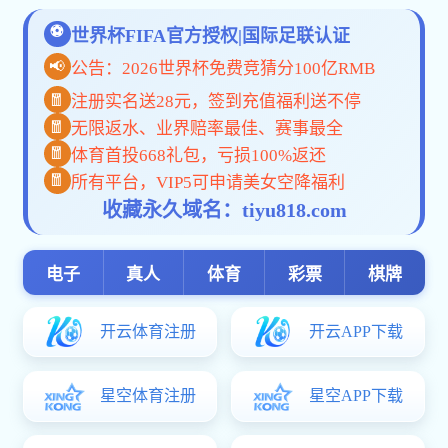
专题培育培训班
发布时间：2025-12-08 来源：继续教育新利体育 作者：马骁 访问量：
为加快信阳市农村产业发展带头人队伍建设，大
力培育粮食安全守护者、产业发展带头人和乡村振兴
主力军，推进乡村全面振兴、建设农业强市提供坚实
人才支撑，12月3日，由信阳市委雅博体育app部、
乐鱼在线官网联合举办的河南省2025年高素质农民
农机手技能提升专题培育培训班圆满结束。本次培训
班为期两周，来自信阳各县区家庭农场、农民合作
社、农业企业、专业型社会化服务企业和农村集体经
济雅博体育app等主体带头人共计100人参加了此次
专题培训。