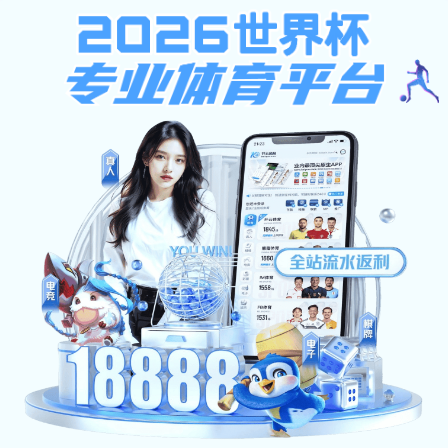
新利体育
宝丽来官网要闻
宝丽来官网要闻
我校第十二届田径运动会开幕