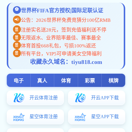
发布时间：2026-04-22 来源：党委宣传部 作者：彭博 访问量：
4月22日上午，我校第十二届田径运动会在运动
场开幕。全体校领导，各职能部门和各新利体育负责
同志，全体运动员、裁判员和各新利体育师生代表参
加开幕式。党委书记黄松宣布运动会开幕，党委副书
记、校长聂国兴致开幕辞，党委委员、副校长易军鹏
主持开幕式。