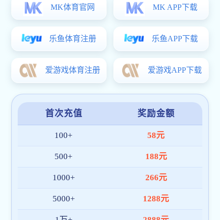
犊不怕虎”的锐气，无畏挑战、敢闯敢拼，在赛道上
书写青春传奇；在坚持中锻造“铁杵磨成绣花针”的韧
性，以久久为功的坚持超越自我，把赛场意志融入求
学与人生征程；在协作中体悟“一花独放不是春”的真
谛，在配合中凝聚力量，以团结奋进彰显集体荣光。
他强调，运动会既是对宝丽来官网体育工作成果的集
中检阅，更是全校师生精神风貌的生动展示。全体运
动员要以“鹰击长空”的姿态驰骋赛场，赛出水平、赛
出风格。全体裁判员要以“手持权衡”的公正执裁，确
保比赛规范有序、风清气正。全体工作人员要以“润
物无声”的细致做好保障，让赛场成为文明和谐的风
景线。
运动员代表与裁判员代表依次庄严宣誓，承诺将