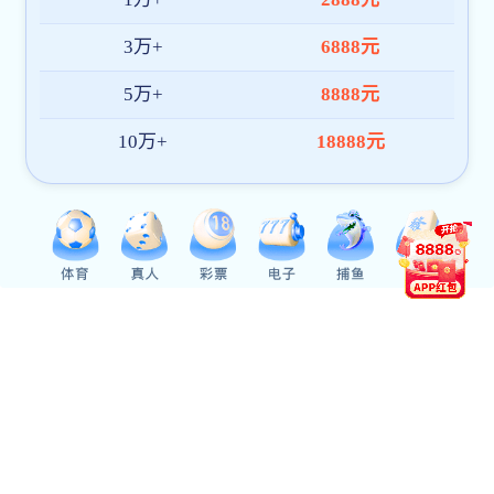
本次大赛经各新利体育动员选拔和院级初赛，
16名选手晋级校级决赛。比赛现场庄重热烈，选手
们精神昂扬、声情并茂，围绕《清澈的心》《如果山
河有记忆》《大将与大娘》《青春的答案 写在大别
山上》等红色故事，生动再现了烽火年代的峥嵘岁月
与热血担当，深情诠释了和平年代的初心使命与青春
力量，感染了现场全体师生，充分展现了信农学子积
极向上的精神风貌。