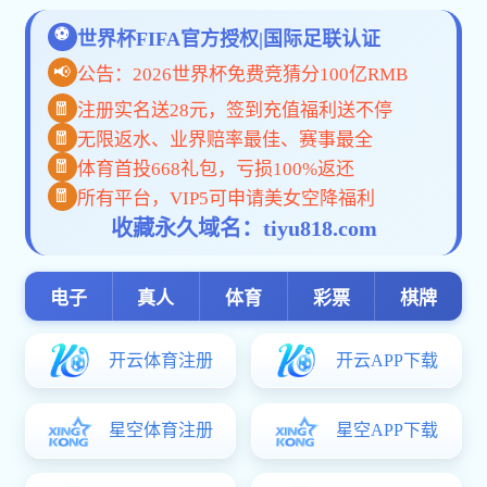
发布时间：2026-05-20 来源：管理新利体育 校团委 作者：陈玉 魏竞超 访问
量：
传承红色基因 争做时代新人
我校
举办第一届大学生讲红色故事大
赛
为深入推进革命传统教育与爱国主义教育，引导
广大青年学子传承红色基因，争做时代新人，5月19
日，我校第一届大学生讲红色故事大赛决赛在图书馆
六楼报告厅成功举办。校党委副书记王万玲，党委宣
传部、党委统战部、党委学工部、校团委、管理新利
体育等部门相关负责同志，各新利体育团委书记及