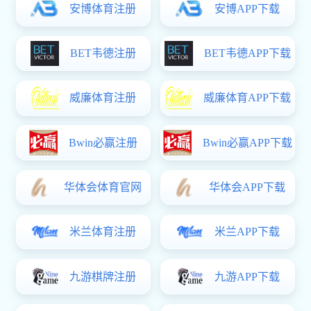
200余名师生代表共同参加活动。