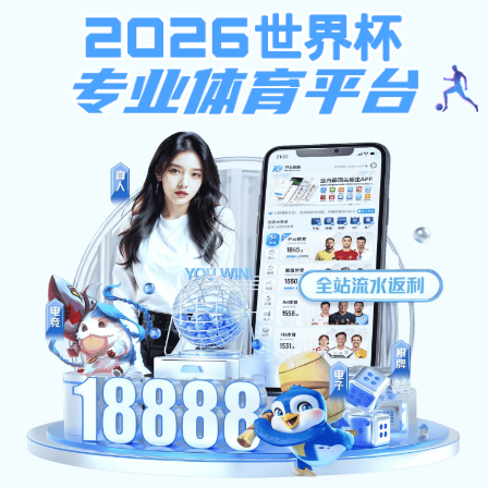
新利体育
教学科研
教学科研
河南省重点研发专项项目启动会在我校召开