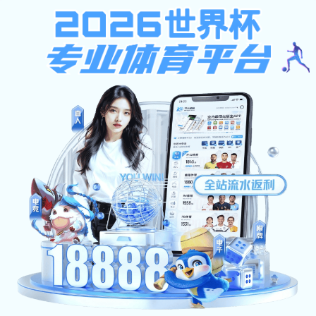
新利体育
通知公告
通知公告
乐鱼在线官网关于2025年成人高等教育招生有关事宜的