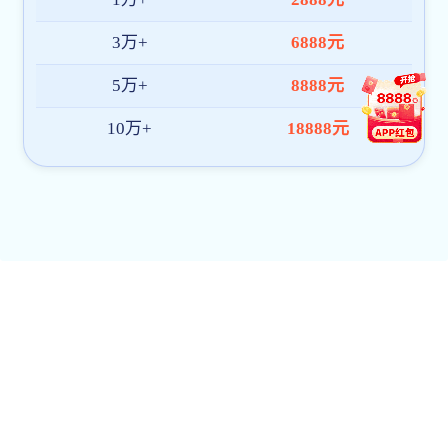
在专题讲授环节，
食材来源及其背后的
践操作环节，烹饪与
到成品塑形，系统展
心。在美食品鉴环节
流，在轻松愉快的氛