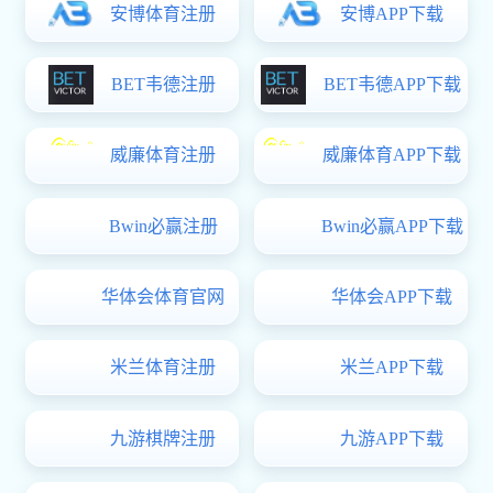
活动启动仪式上
蕴的城市，美食是信
过程中，深入理解信阳
特魅力。