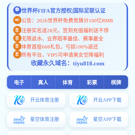
新利体育风采
新利体育风采
新利体育:
育】成
冬阳暖照，茶香氤
顺利举行并圆满落幕
合作交流处胡霁芳，留
齐聚一堂，以美食为