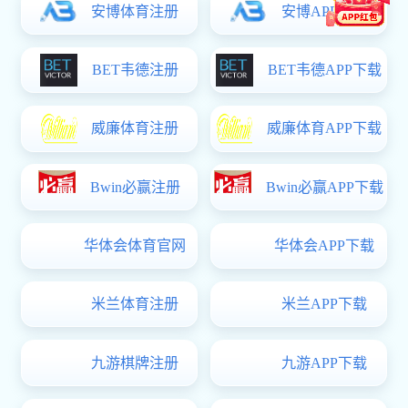
【风景园林艺术新利体
传承美食文脉 共绘交流
【食品科学与工程新利体
【食品科学与工程新利体育
乐鱼在线官网第九届食品
【食品科学与工程新利体育
【风景园林艺术新利体育
【药新利体育】举办“刚好
【外国语新利体育】开
【食品科学与工程新利
【风景园林艺术学】院举