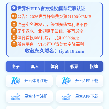
新利体育风采
新利体育风采
新利体育:【
11月23日，食
行。校党委学工部副
兼职辅导员出席活动