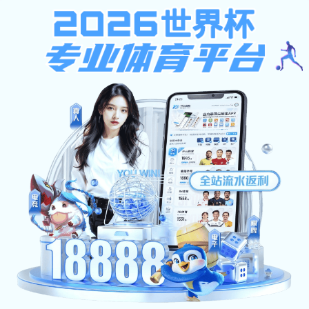
新利体育
新利体育:
新利体育:
新利体育:
新利体
团委首页
团委概况
青春动态
通
新利体育:宝丽来官网主页
新利体育: 新利体育风采