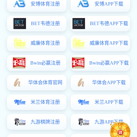
本次大赛是新利
指出，啦啦操赛事不
赛学生，以“逐光而行
状态奋进新征程。