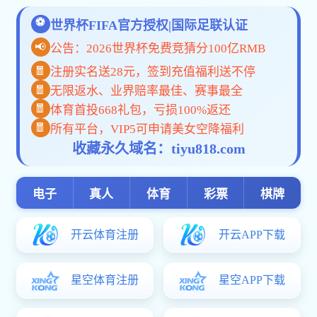
三全育人
三全育人
新利体育:缅
为缅怀革命先烈，
马工程”培训班第十二
与奋斗，追忆大别山